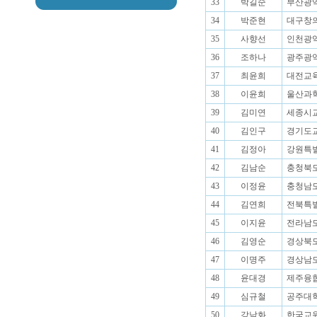
33
박길순
부산광역
34
박준현
대구창의
35
사향선
인천광역
36
조하나
광주광역
37
최윤희
대전교육
38
이윤희
울산과학
39
김미연
세종시교
40
김인구
경기도교
41
김정아
강원특별
42
김남순
충청북도
43
이정윤
충청남도
44
김연희
전북특별
45
이지윤
전라남도
46
김영순
경상북도
47
이명주
경상남도
48
윤대경
제주융합
49
심규철
공주대학
50
강남화
한국교원