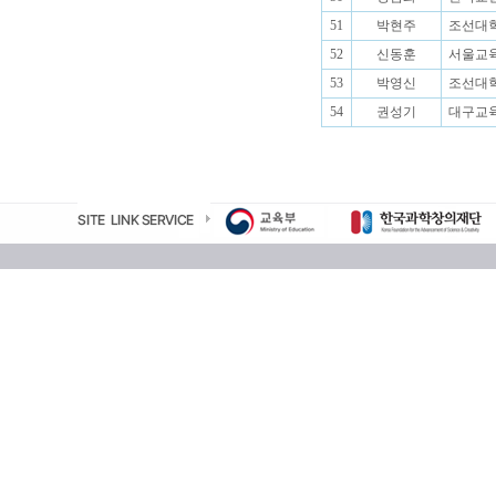
51
박현주
조선대학
52
신동훈
서울교육
53
박영신
조선대학
54
권성기
대구교육