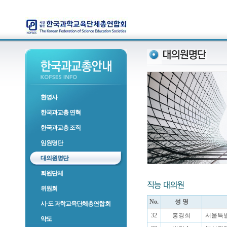
환영사
한국과교총 연혁
한국과교총 조직
임원명단
대의원명단
회원단체
위원회
No.
성 명
시·도 과학교육단체총연합회
32
홍경희
서울특별
약도